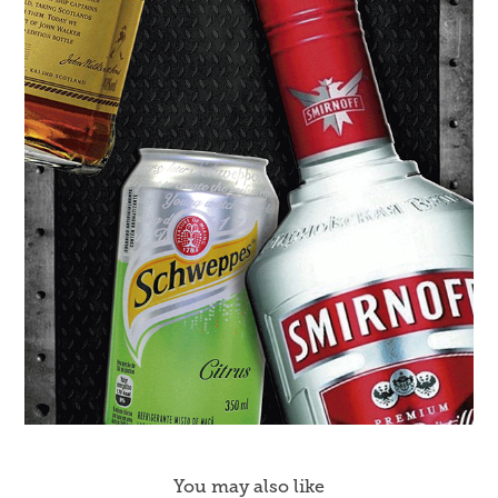
You may also like