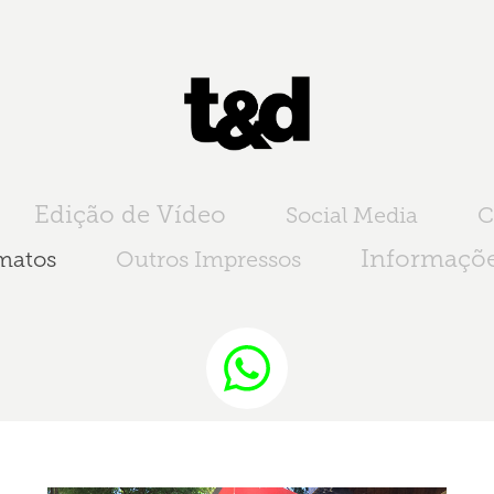
Edição de Vídeo
Social Media
C
Informaçõe
matos
Outros Impressos