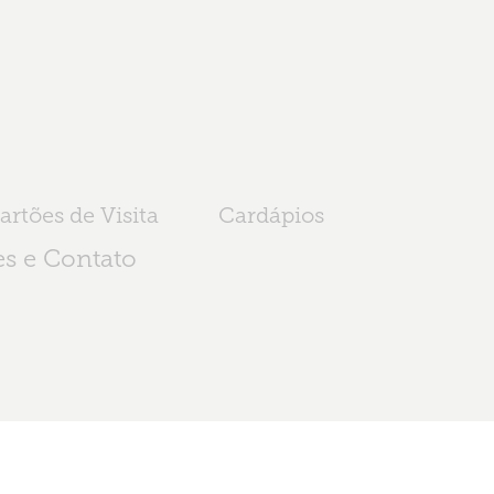
artões de Visita
Cardápios
s e Contato