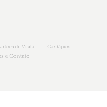
artões de Visita
Cardápios
s e Contato